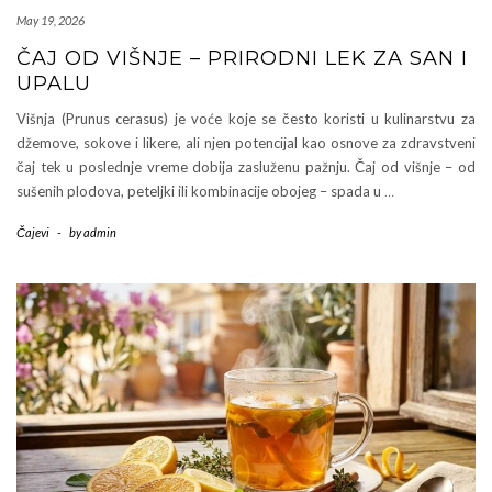
May 19, 2026
ČAJ OD VIŠNJE – PRIRODNI LEK ZA SAN I
UPALU
Višnja (Prunus cerasus) je voće koje se često koristi u kulinarstvu za
džemove, sokove i likere, ali njen potencijal kao osnove za zdravstveni
čaj tek u poslednje vreme dobija zasluženu pažnju. Čaj od višnje – od
sušenih plodova, peteljki ili kombinacije obojeg – spada u
…
Čajevi
-
by
admin