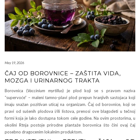
May 19, 2026
ČAJ OD BOROVNICE – ZAŠTITA VIDA,
MOZGA I URINARNOG TRAKTA
Borovnica (
Vaccinium myrtillus
) je plod koji se s pravom naziva
“supervoće” – maleni tamno-plavi plod prepun hranjivih sastojaca koji
imaju snažan pozitivan uticaj na organizam. Čaj od borovnice, koji se
pravi od sušenih plodova i/ili listova, prenosi ove blagodeti u tečnoj
formi koja je lako dostupna tokom cele godine. Na ovim prostorima, u
okolini Rtnja postoje prirodne plantaže borovnica što čini ovaj čaj
posebno dragocenim lokalnim produktom.