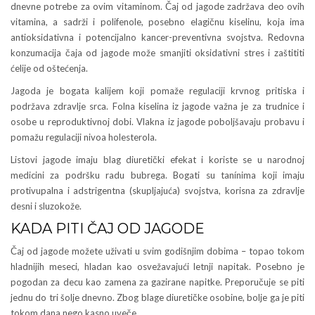
dnevne potrebe za ovim vitaminom. Čaj od jagode zadržava deo ovih
vitamina, a sadrži i polifenole, posebno elagičnu kiselinu, koja ima
antioksidativna i potencijalno kancer-preventivna svojstva. Redovna
konzumacija čaja od jagode može smanjiti oksidativni stres i zaštititi
ćelije od oštećenja.
Jagoda je bogata kalijem koji pomaže regulaciji krvnog pritiska i
podržava zdravlje srca. Folna kiselina iz jagode važna je za trudnice i
osobe u reproduktivnoj dobi. Vlakna iz jagode poboljšavaju probavu i
pomažu regulaciji nivoa holesterola.
Listovi jagode imaju blag diuretički efekat i koriste se u narodnoj
medicini za podršku radu bubrega. Bogati su tanínima koji imaju
protivupalna i adstrigentna (skupljajuća) svojstva, korisna za zdravlje
desni i sluzokože.
KADA PITI ČAJ OD JAGODE
Čaj od jagode možete uživati u svim godišnjim dobima – topao tokom
hladnijih meseci, hladan kao osvežavajući letnji napitak. Posebno je
pogodan za decu kao zamena za gazirane napitke. Preporučuje se piti
jednu do tri šolje dnevno. Zbog blage diuretičke osobine, bolje ga je piti
tokom dana nego kasno uveče.