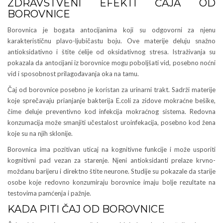
ZDRAVSTVENI EFEKTI ČAJA OD
BOROVNICE
Borovnica je bogata antocijanima koji su odgovorni za njenu
karakterističnu plavo-ljubičastu boju. Ove materije deluju snažno
antioksidativno i štite ćelije od oksidativnog stresa. Istraživanja su
pokazala da antocijani iz borovnice mogu poboljšati vid, posebno noćni
vid i sposobnost prilagođavanja oka na tamu.
Čaj od borovnice posebno je koristan za urinarni trakt. Sadrži materije
koje sprečavaju prianjanje bakterija E.coli za zidove mokraćne bešike,
čime deluje preventivno kod infekcija mokraćnog sistema. Redovna
konzumacija može smanjiti učestalost uroinfekacija, posebno kod žena
koje su na njih sklonije.
Borovnica ima pozitivan uticaj na kognitivne funkcije i može usporiti
kognitivni pad vezan za starenje. Njeni antioksidanti prelaze krvno-
moždanu barijeru i direktno štite neurone. Studije su pokazale da starije
osobe koje redovno konzumiraju borovnice imaju bolje rezultate na
testovima pamćenja i pažnje.
KADA PITI ČAJ OD BOROVNICE