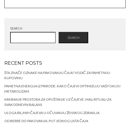
SEARCH
SEARCH
RECENT POSTS
ŠTA ZNAČE OZNAKE NA PAKOVANJU ČAJA? VODIČ ZA PAMETNIJU
KUPOVINU
PAMETNA ENERGIJA IZ PRIRODE: KAKO ČAJEVI OPTIMIZUJU VAŠ FOKUS I
METABOLIZAM
KREIRANJE PROSTORA ZA OPUŠTANJE UZ ČAJEVE: MALI RITUALI ZA
SVAKODNEVNI BALANS
ULOGA BILJNIH ČAJEVA U OČUVANJU ŽENSKOG ZDRAVLJA
OD BERBE DO PAKOVANJA: PUT JEDNOG LISTA ČAJA