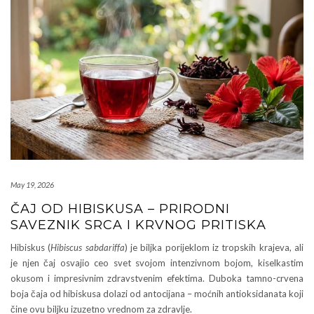
May 19, 2026
ČAJ OD HIBISKUSA – PRIRODNI
SAVEZNIK SRCA I KRVNOG PRITISKA
Hibiskus (
Hibiscus sabdariffa
) je biljka porijeklom iz tropskih krajeva, ali
je njen čaj osvajio ceo svet svojom intenzivnom bojom, kiselkastim
okusom i impresivnim zdravstvenim efektima. Duboka tamno-crvena
boja čaja od hibiskusa dolazi od antocijana – moćnih antioksidanata koji
čine ovu biljku izuzetno vrednom za zdravlje.