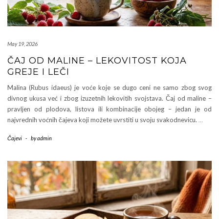
May 19, 2026
ČAJ OD MALINE – LEKOVITOST KOJA
GREJE I LEČI
Malina (Rubus idaeus) je voće koje se dugo ceni ne samo zbog svog
divnog ukusa već i zbog izuzetnih lekovitih svojstava. Čaj od maline –
pravljen od plodova, listova ili kombinacije obojeg – jedan je od
najvrednih voćnih čajeva koji možete uvrstiti u svoju svakodnevicu.
…
Čajevi
-
by
admin