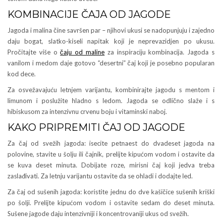
KOMBINACIJE ČAJA OD JAGODE
Jagoda i malina čine savršen par – njihovi ukusi se nadopunjuju i zajedno
daju bogat, slatko-kiseli napitak koji je neprevazidjen po ukusu.
Pročitajte više o
čaju od maline
za inspiraciju kombinacija. Jagoda s
vanilom i medom daje gotovo “desertni” čaj koji je posebno popularan
kod dece.
Za osvežavajuću letnjem varijantu, kombinirajte jagodu s mentom i
limunom i poslužite hladno s ledom. Jagoda se odlično slaže i s
hibiskusom za intenzivnu crvenu boju i vitaminski naboj.
KAKO PRIPREMITI ČAJ OD JAGODE
Za čaj od svežih jagoda: isecite petnaest do dvadeset jagoda na
polovine, stavite u šolju ili čajnik, prelijte kipućom vodom i ostavite da
se kuva deset minuta. Dobijate roze, mirisni čaj koji jedva treba
zaslađivati. Za letnju varijantu ostavite da se ohladi i dodajte led.
Za čaj od sušenih jagoda: koristite jednu do dve kašičice sušenih kriški
po šolji. Prelijte kipućom vodom i ostavite sedam do deset minuta.
Sušene jagode daju intenzivniji i koncentrovaniji ukus od svežih.