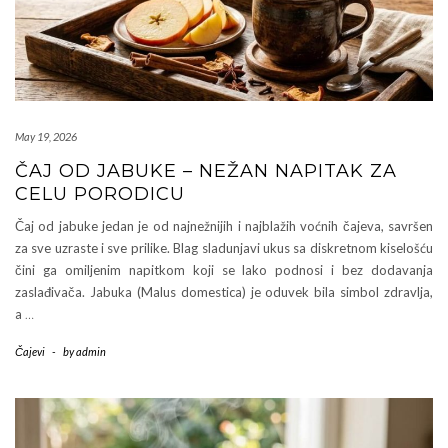
May 19, 2026
ČAJ OD JABUKE – NEŽAN NAPITAK ZA
CELU PORODICU
Čaj od jabuke jedan je od najnežnijih i najblažih voćnih čajeva, savršen
za sve uzraste i sve prilike. Blag sladunjavi ukus sa diskretnom kiselošću
čini ga omiljenim napitkom koji se lako podnosi i bez dodavanja
zaslađivača. Jabuka (Malus domestica) je oduvek bila simbol zdravlja,
a
…
Čajevi
-
by
admin