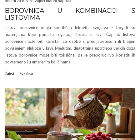
ohladi za osvežavajući hladni napitak.
BOROVNICA U KOMBINACIJI S
LISTOVIMA
Listovi borovnice imaju specifična lekovita svojstva – bogati su
materijama koje pomažu regulaciji šećera u krvi. Čaj od listova
borovnice može biti koristan za osobe s predijabetesom ili blagim
povišenjem glukoze u krvi. Međutim, dugotrajna upotreba velikih doza
listova borovnice može biti toksična, pa je preporučljivo koristiti ih
povremeno i u umerenim količinama.
Čajevi
-
by
admin