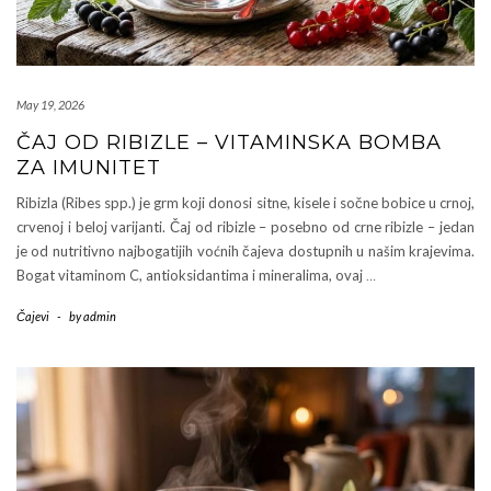
May 19, 2026
ČAJ OD RIBIZLE – VITAMINSKA BOMBA
ZA IMUNITET
Ribizla (Ribes spp.) je grm koji donosi sitne, kisele i sočne bobice u crnoj,
crvenoj i beloj varijanti. Čaj od ribizle – posebno od crne ribizle – jedan
je od nutritivno najbogatijih voćnih čajeva dostupnih u našim krajevima.
Bogat vitaminom C, antioksidantima i mineralima, ovaj
…
Čajevi
-
by
admin