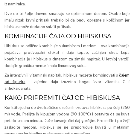
iz namirnica.
Dve do tri šolje dnevno smatraju se optimalnom dozom. Osobe koje
imaju nizak krvni pritisak trebalo bi da budu oprezne s količinom jer
hibiskus može dodatno sniziti pritisak.
KOMBINACIJE ČAJA OD HIBISKUSA
Hibiskus se odlično kombinuje s đumbirom i medom – ova kombinacija
pojačava protivupalni efekat i daje topao, začinjen ukus. Lepa
kombinacija je i hibiskus s cimetom za zimski napitak. U letnjoj verziji,
dodajte grančicu mente i malo limunovog soka.
Za intenzivniji vitaminski napitak, hibiskus možete kombinovati s
čajem
od šipurka
– zajedno daju izuzetno bogat izvor vitamina C i
antioksidanata.
KAKO PRIPREMITI ČAJ OD HIBISKUSA
Koristite jednu do dve kašičice osušenih cvetova hibiskusa po šolji (250
ml) vode. Prelijte ih kipućom vodom (90-100°C) i ostavite da se kuva
pet do sedam minuta. Duže kuvanje čini čaj gorčijim. Procedite i po želji
zasladite medom. Hibiskus se ne preporučuje kuvati u metalnim
posudama jer kiselina može reagovati s metalima.