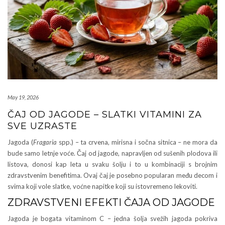
May 19, 2026
ČAJ OD JAGODE – SLATKI VITAMINI ZA
SVE UZRASTE
Jagoda (
Fragaria
spp.) – ta crvena, mirisna i sočna sitnica – ne mora da
bude samo letnje voće. Čaj od jagode, napravljen od sušenih plodova ili
listova, donosi kap leta u svaku šolju i to u kombinaciji s brojnim
zdravstvenim benefitima. Ovaj čaj je posebno popularan među decom i
svima koji vole slatke, voćne napitke koji su istovremeno lekoviti.
ZDRAVSTVENI EFEKTI ČAJA OD JAGODE
Jagoda je bogata vitaminom C – jedna šolja svežih jagoda pokriva