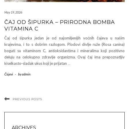
May 19, 2026
ČAJ OD ŠIPURKA – PRIRODNA BOMBA
VITAMINA C
Čaj od šipurka jedan je od najomiljenijih voćnih čajeva u našim
krajevima, i to s dobrim razlogom. Plodovi divlje ruže (Rosa canina)
bogati su vitaminom C, antioksidantima i mineralima koji pozitivno
deluju na celokupno zdravlje organizma. Ovaj čaj ima prepoznatljiv
kiselkasto-sladak ukus koji je prijatan
…
Čajevi
-
by
admin
PREVIOUS POSTS
ARCHIVES