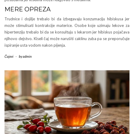
MERE OPREZA
Trudnice i dojilje trebalo bi da izbegavaju konzumaciju hibiskusa jer
može stimulisati kontrakcije materice. Osobe koje uzimaju lekove za
hipertenziju trebalo bi da se konsultuju s lekarom jer hibiskus pojačava
njihovo dejstvo. Kiseli čaj može narušiti caklinu zuba pa se preporučuje
ispiranje usta vodom nakon pijenja.
Čajevi
-
by
admin