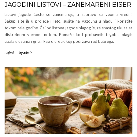
JAGODINI LISTOVI – ZANEMARENI BISER
Listovi jagode često se zanemaruju, a zapravo su veoma vredni.
Sakupljajte ih u proleće i leto, sušite na vazduhu u hladu i koristite
tokom cele godine. Čaj od listova jagode blagog je, zelenastog ukusa sa
diskretnom voćnom notom. Pomaže kod probavnih tegoba, blagih
upala u ustima i grlu, i kao diuretik koji podržava rad bubrega.
Čajevi
-
by
admin