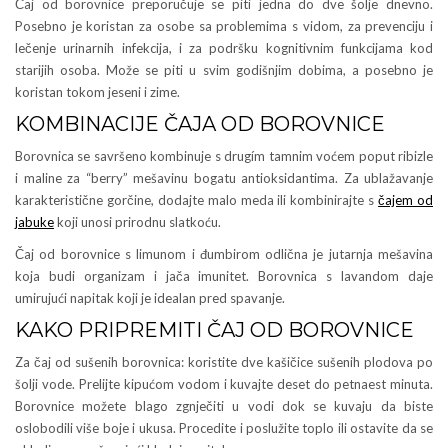
Čaj od borovnice preporučuje se piti jedna do dve šolje dnevno.
Posebno je koristan za osobe sa problemima s vidom, za prevenciju i
lečenje urinarnih infekcija, i za podršku kognitivnim funkcijama kod
starijih osoba. Može se piti u svim godišnjim dobima, a posebno je
koristan tokom jeseni i zime.
KOMBINACIJE ČAJA OD BOROVNICE
Borovnica se savršeno kombinuje s drugím tamnim voćem poput ribizle
i maline za “berry” mešavinu bogatu antioksidantima. Za ublažavanje
karakteristične gorčine, dodajte malo meda ili kombinirajte s
čajem od
jabuke
koji unosi prirodnu slatkoću.
Čaj od borovnice s limunom i đumbirom odlična je jutarnja mešavina
koja budi organizam i jača imunitet. Borovnica s lavandom daje
umirujući napitak koji je idealan pred spavanje.
KAKO PRIPREMITI ČAJ OD BOROVNICE
Za čaj od sušenih borovnica: koristite dve kašičice sušenih plodova po
šolji vode. Prelijte kipućom vodom i kuvajte deset do petnaest minuta.
Borovnice možete blago zgnječiti u vodi dok se kuvaju da biste
oslobodili više boje i ukusa. Procedite i poslužite toplo ili ostavite da se