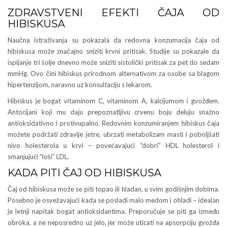
ZDRAVSTVENI EFEKTI ČAJA OD
HIBISKUSA
Naučna istraživanja su pokazala da redovna konzumacija čaja od
hibiskusa može značajno sniziti krvni pritisak. Studije su pokazale da
ispijanje tri šolje dnevno može sniziti sistolički pritisak za pet do sedam
mmHg. Ovo čini hibiskus prirodnom alternativom za osobe sa blagom
hipertenzijom, naravno uz konsultaciju s lekarom.
Hibiskus je bogat vitaminom C, vitaminom A, kalcijumom i gvožđem.
Antocijani koji mu daju prepoznatljivu crvenu boju deluju snažno
antioksidativno i protivupalno. Redovnim konzumiranjem hibiskus čaja
možete podržati zdravlje jetre, ubrzati metabolizam masti i poboljšati
nivo holesterola u krvi – povećavajući “dobri” HDL holesterol i
smanjujući “loši” LDL.
KADA PITI ČAJ OD HIBISKUSA
Čaj od hibiskusa može se piti topao ili hladan, u svim godišnjim dobima.
Posebno je osvežavajući kada se posladi malo medom i ohladi – idealan
je letnji napitak bogat antioksidantima. Preporučuje se piti ga između
obroka, a ne neposredno uz jelo, jer može uticati na apsorpciju gvožđa