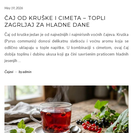
May 19, 2026
ČAJ OD KRUŠKE I CIMETA – TOPLI
ZAGRLJAJ ZA HLADNE DANE
Čaj od kruške jedan je od najnežnijih i najmirisnih voćnih čajeva. Kruška
(Pyrus communis) donosi delikatnu slatkoću i voćnu aromu koja se
odlično uklapaju u tople napitke. U kombinaciji s cimetom, ovaj čaj
dobija toplinu i dubinu ukusa koji ga čini savršenim pratiocem hladnih
jesenjih
…
Čajevi
-
by
admin