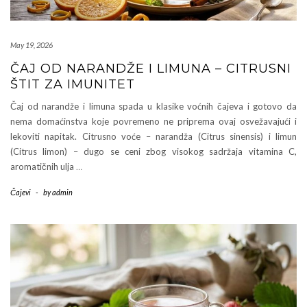
May 19, 2026
ČAJ OD NARANDŽE I LIMUNA – CITRUSNI
ŠTIT ZA IMUNITET
Čaj od narandže i limuna spada u klasike voćnih čajeva i gotovo da
nema domaćinstva koje povremeno ne priprema ovaj osvežavajući i
lekoviti napitak. Citrusno voće – narandža (Citrus sinensis) i limun
(Citrus limon) – dugo se ceni zbog visokog sadržaja vitamina C,
aromatičnih ulja
…
Čajevi
-
by
admin