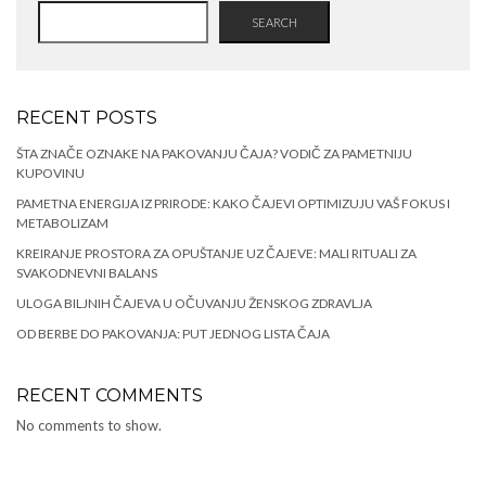
SEARCH
RECENT POSTS
ŠTA ZNAČE OZNAKE NA PAKOVANJU ČAJA? VODIČ ZA PAMETNIJU
KUPOVINU
PAMETNA ENERGIJA IZ PRIRODE: KAKO ČAJEVI OPTIMIZUJU VAŠ FOKUS I
METABOLIZAM
KREIRANJE PROSTORA ZA OPUŠTANJE UZ ČAJEVE: MALI RITUALI ZA
SVAKODNEVNI BALANS
ULOGA BILJNIH ČAJEVA U OČUVANJU ŽENSKOG ZDRAVLJA
OD BERBE DO PAKOVANJA: PUT JEDNOG LISTA ČAJA
RECENT COMMENTS
No comments to show.