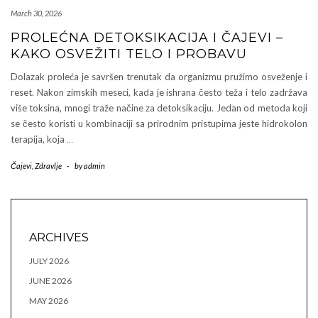
March 30, 2026
PROLEĆNA DETOKSIKACIJA I ČAJEVI –
KAKO OSVEŽITI TELO I PROBAVU
Dolazak proleća je savršen trenutak da organizmu pružimo osveženje i
reset. Nakon zimskih meseci, kada je ishrana često teža i telo zadržava
više toksina, mnogi traže načine za detoksikaciju. Jedan od metoda koji
se često koristi u kombinaciji sa prirodnim pristupima jeste hidrokolon
terapija, koja
…
Čajevi
,
Zdravlje
-
by
admin
ARCHIVES
JULY 2026
JUNE 2026
MAY 2026